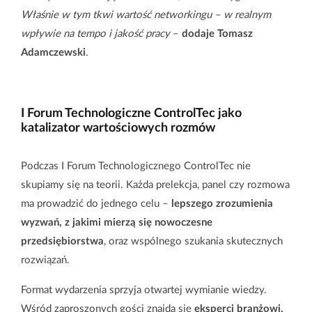
Właśnie w tym tkwi wartość networkingu – w realnym
wpływie na tempo i jakość pracy
–
dodaje Tomasz
Adamczewski
.
Defence & Space
Kontrola jakości
I Forum Technologiczne ControlTec jako
katalizator wartościowych rozmów
Optymalizacja
procesów
Prefabrykacja
Podczas I Forum Technologicznego ControlTec nie
produkcyjnych
skupiamy się na teorii. Każda prelekcja, panel czy rozmowa
ma prowadzić do jednego celu –
lepszego zrozumienia
wyzwań, z jakimi mierzą się nowoczesne
przedsiębiorstwa
, oraz wspólnego szukania skutecznych
Oferta CNC
rozwiązań.
Format wydarzenia sprzyja otwartej wymianie wiedzy.
Wśród zaproszonych gości znajdą się
eksperci branżowi,