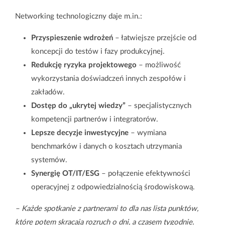
Networking technologiczny daje m.in.:
Energetyka
Petrochemia
Przyspieszenie wdrożeń
– łatwiejsze przejście od
koncepcji do testów i fazy produkcyjnej.
Redukcję ryzyka projektowego
– możliwość
Automatyzacja
wykorzystania doświadczeń innych zespołów i
procesów
Systemy IT/IO
zakładów.
przemysłowych
Dostęp do „ukrytej wiedzy”
– specjalistycznych
kompetencji partnerów i integratorów.
Lepsze decyzje inwestycyjne
– wymiana
Utrzymanie ruchu i
Audyty bezpieczeństwa
benchmarków i danych o kosztach utrzymania
serwis techniczny
i certyfikacja CE
systemów.
Synergię OT/IT/ESG
– połączenie efektywności
operacyjnej z odpowiedzialnością środowiskową.
– Każde spotkanie z partnerami to dla nas lista punktów,
Relokacje maszyn i linii
Biogazownia i
produkcyjnych
biometanownia
które potem skracają rozruch o dni, a czasem tygodnie.