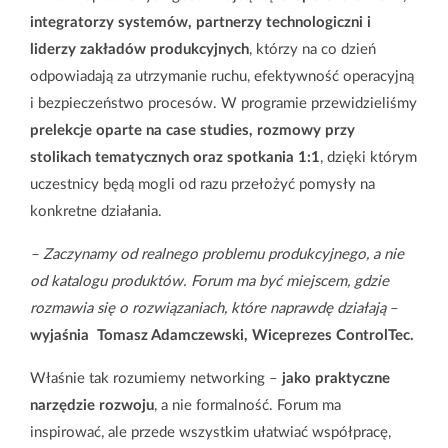
integratorzy systemów, partnerzy technologiczni i
liderzy zakładów produkcyjnych
, którzy na co dzień
O nas
Pracuj z nami
Zgłoszenie serwisowe
odpowiadają za utrzymanie ruchu, efektywność operacyjną
Kontakt
i bezpieczeństwo procesów. W programie przewidzieliśmy
prelekcje oparte na case studies, rozmowy przy
stolikach tematycznych oraz spotkania 1:1
, dzięki którym
uczestnicy będą mogli od razu przełożyć pomysły na
konkretne działania.
– Zaczynamy od realnego problemu produkcyjnego, a nie
od katalogu produktów. Forum ma być miejscem, gdzie
rozmawia się o rozwiązaniach, które naprawdę działają
–
wyjaśnia Tomasz Adamczewski, Wiceprezes ControlTec.
Właśnie tak rozumiemy networking –
jako praktyczne
narzędzie rozwoju
, a nie formalność. Forum ma
inspirować, ale przede wszystkim ułatwiać współpracę,