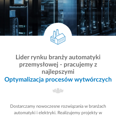
Automatyzacja
i robotyzacja przemysłu
Lider rynku branży automatyki
przemysłowej - pracujemy z
najlepszymi
Optymalizacja procesów wytwórczych
Systemy IT/OT
Dostarczamy nowoczesne rozwiązania w branżach
automatyki i elektryki. Realizujemy projekty w