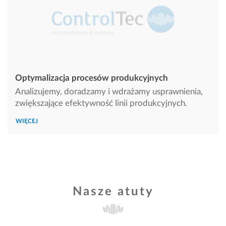
Energetyka
Petrochemia
Optymalizacja procesów produkcyjnych
Analizujemy, doradzamy i wdrażamy usprawnienia,
Automatyzacja
zwiększające efektywność linii produkcyjnych.
procesów
Systemy IT/IO
przemysłowych
WIĘCEJ
Utrzymanie ruchu i
Audyty bezpieczeństwa
serwis techniczny
i certyfikacja CE
Nasze atuty