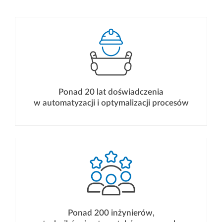
Relokacje maszyn i linii
Biogazownia i
produkcyjnych
biometanownia
Defence & Space
Kontrola jakości
Ponad 20 lat doświadczenia
w automatyzacji i optymalizacji procesów
Optymalizacja
procesów
Prefabrykacja
produkcyjnych
Oferta CNC
Ponad 200 inżynierów,