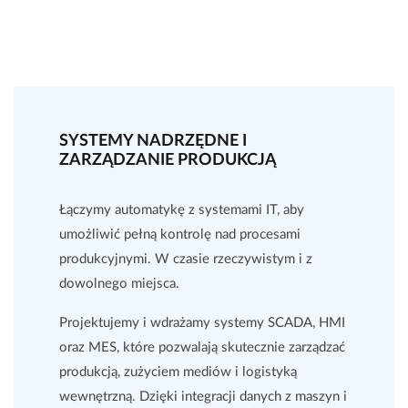
Energetyka
Petrochemia
SYSTEMY NADRZĘDNE I
ZARZĄDZANIE PRODUKCJĄ
Łączymy automatykę z systemami IT, aby
Automatyzacja
umożliwić pełną kontrolę nad procesami
procesów
Systemy IT/IO
produkcyjnymi. W czasie rzeczywistym i z
przemysłowych
dowolnego miejsca.
Projektujemy i wdrażamy systemy SCADA, HMI
oraz MES, które pozwalają skutecznie zarządzać
Utrzymanie ruchu i
Audyty bezpieczeństwa
produkcją, zużyciem mediów i logistyką
serwis techniczny
i certyfikacja CE
wewnętrzną. Dzięki integracji danych z maszyn i