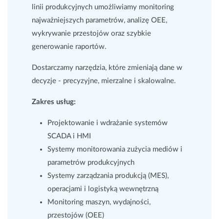
linii produkcyjnych umożliwiamy monitoring
najważniejszych parametrów, analizę OEE,
wykrywanie przestojów oraz szybkie
Relokacje maszyn i linii
Biogazownia i
produkcyjnych
biometanownia
generowanie raportów.
Dostarczamy narzędzia, które zmieniają dane w
decyzje - precyzyjne, mierzalne i skalowalne.
Zakres usług:
Defence & Space
Kontrola jakości
Projektowanie i wdrażanie systemów
SCADA i HMI
Systemy monitorowania zużycia mediów i
Optymalizacja
parametrów produkcyjnych
procesów
Prefabrykacja
Systemy zarządzania produkcją (MES),
produkcyjnych
operacjami i logistyką wewnętrzną
Monitoring maszyn, wydajności,
przestojów (OEE)