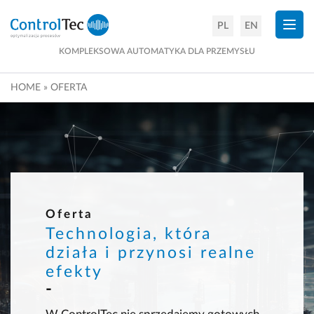
×
PL
EN
KOMPLEKSOWA AUTOMATYKA DLA PRZEMYSŁU
HOME
»
OFERTA
Oferta
Technologia, która
działa i przynosi realne
efekty