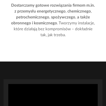
Dostarczamy gotowe rozwiązania firmom m.in.
z przemysłu energetycznego
,
chemicznego
,
petrochemicznego
,
spożywczego
,
a także
obronnego i kosmicznego
. Tworzymy instalacje,
które działają bez kompromisów – dokładnie
Energetyka
Petrochemia
tak, jak trzeba.
Automatyzacja
procesów
Systemy IT/IO
przemysłowych
Utrzymanie ruchu i
Audyty bezpieczeństwa
serwis techniczny
i certyfikacja CE