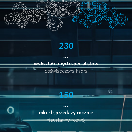
230
wykształconych specjalistów
doświadczona kadra
150
mln zł sprzedaży rocznie
nieustanny rozwój