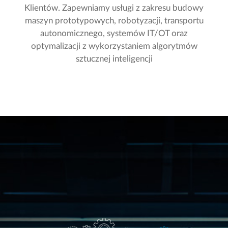
Oferta CNC
Klientów. Zapewniamy usługi z zakresu budowy
maszyn prototypowych, robotyzacji, transportu
autonomicznego, systemów IT/OT oraz
optymalizacji z wykorzystaniem algorytmów
sztucznej inteligencji
O nas
Pracuj z nami
Zgłoszenie serwisowe
Kontakt