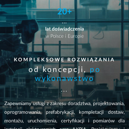
20+
lat doświadczenia
w Polsce i Europie
KOMPLEKSOWE ROZWIĄZANIA
od koncepcji,
po
wykonawstwo
Zapewniamy usługi z zakresu doradztwa, projektowania,
oprogramowania, prefabrykacji, kompletacji dostaw,
montażu, uruchomienia, certyfikacji i pomiarów dla