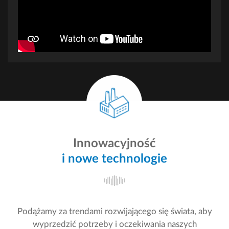
Relokacje maszyn i linii
Biogazownia i
produkcyjnych
biometanownia
Defence & Space
Kontrola jakości
Innowacyjność
Optymalizacja
i nowe technologie
procesów
Prefabrykacja
produkcyjnych
Podążamy za trendami rozwijającego się świata, aby
wyprzedzić potrzeby i oczekiwania naszych